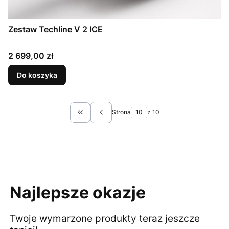
Zestaw Techline V 2 ICE
Cena
2 699,00 zł
Do koszyka
Strona
z 10
Wróć do pierwszej strony z produktami
Najlepsze okazje
Twoje wymarzone produkty teraz jeszcze