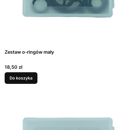
Zestaw o-ringów mały
Cena
18,50 zł
Do koszyka