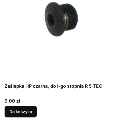
Zaślepka HP czarna, do I-go stopnia R 5 TEC
Cena
9,00 zł
Do koszyka