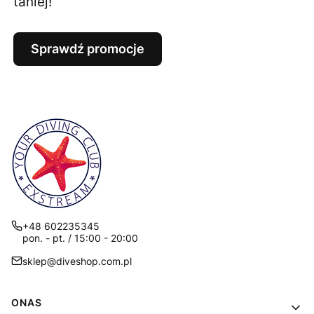
taniej!
Sprawdź promocje
+48 602235345
pon. - pt. / 15:00 - 20:00
sklep@diveshop.com.pl
Linki w stopce
ONAS