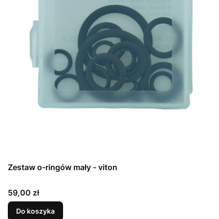
Zestaw o-ringów mały - viton
Cena
59,00 zł
Do koszyka