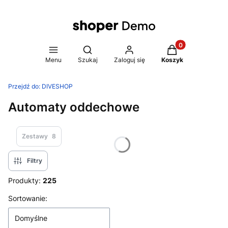
Produkty w koszy
Otwórz wyszukiwarkę
Menu
Szukaj
Zaloguj się
Koszyk
Przejdź do:
DIVESHOP
Automaty oddechowe
Zestawy
8
Filtry
Produkty:
225
Lista produktów
Sortowanie:
Domyślne