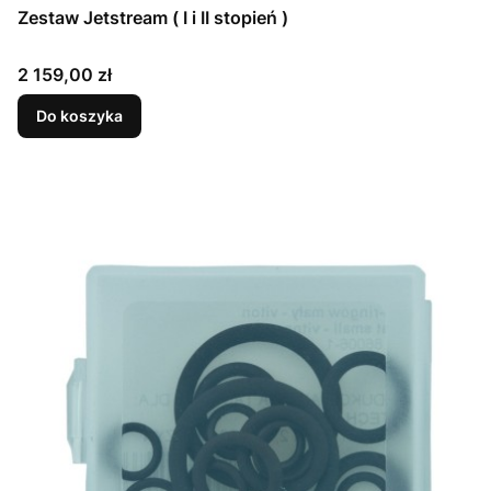
Zestaw Jetstream ( I i II stopień )
Cena
2 159,00 zł
Do koszyka