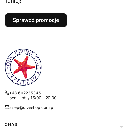
taniej!
Sprawdź promocje
+48 602235345
pon. - pt. / 15:00 - 20:00
sklep@diveshop.com.pl
Linki w stopce
ONAS