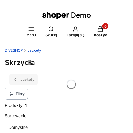
Produkty w koszy
Otwórz wyszukiwarkę
Menu
Szukaj
Zaloguj się
Koszyk
DIVESHOP
Jackety
Skrzydła
Jackety
Filtry
Produkty:
1
Lista produktów
Sortowanie:
Domyślne