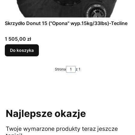
Skrzydło Donut 15 ("Opona" wyp.15kg/33lbs)-Tecline
Cena
1 505,00 zł
Do koszyka
Strona
z 1
Najlepsze okazje
Twoje wymarzone produkty teraz jeszcze