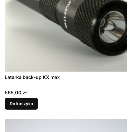
Latarka back-up KX max
Cena
565,00 zł
Do koszyka