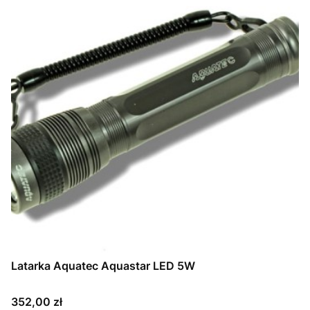
Latarka Aquatec Aquastar LED 5W
Cena
352,00 zł