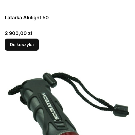
Latarka Alulight 50
Cena
2 900,00 zł
Do koszyka