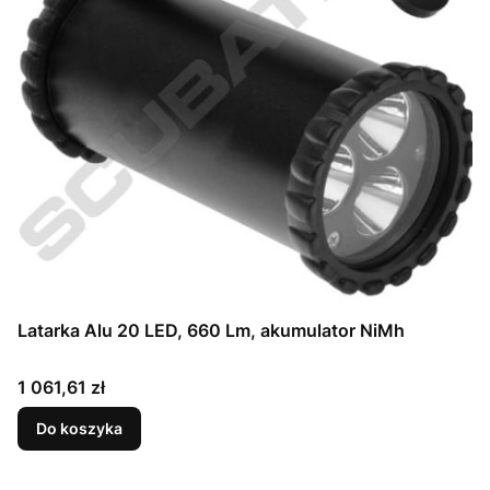
Latarka Alu 20 LED, 660 Lm, akumulator NiMh
Cena
1 061,61 zł
Do koszyka