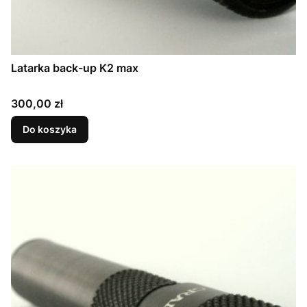
Latarka back-up K2 max
Cena
300,00 zł
Do koszyka