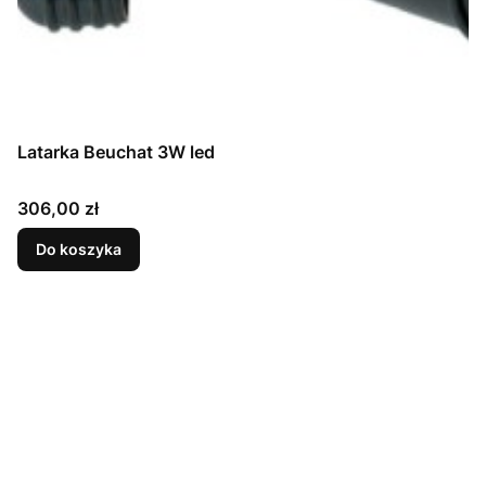
Latarka Beuchat 3W led
Cena
306,00 zł
Do koszyka