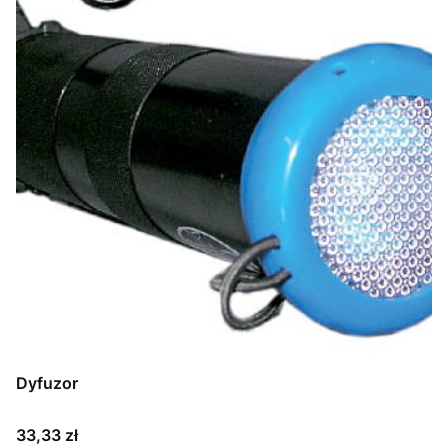
Dyfuzor
Cena
33,33 zł