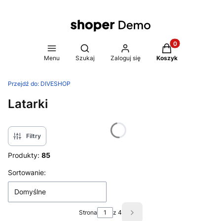
Produkty w koszy
Otwórz wyszukiwarkę
Menu
Szukaj
Zaloguj się
Koszyk
Przejdź do:
DIVESHOP
Latarki
Filtry
Produkty:
85
Lista produktów
Sortowanie:
Domyślne
Strona
z 4
Następne produkty