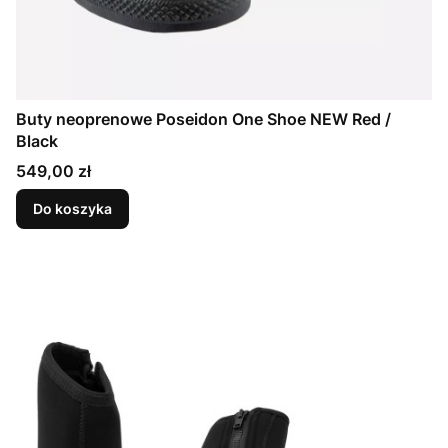
Buty neoprenowe Poseidon One Shoe NEW Red /
Black
Cena
549,00 zł
Do koszyka