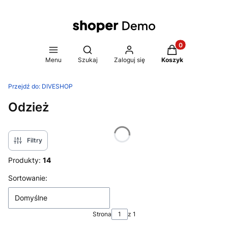
Produkty w koszy
Otwórz wyszukiwarkę
Menu
Szukaj
Zaloguj się
Koszyk
Przejdź do:
DIVESHOP
Odzież
Filtry
Produkty:
14
Lista produktów
Sortowanie:
Domyślne
Strona
z 1