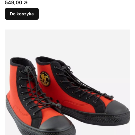
Cena
549,00 zł
Do koszyka