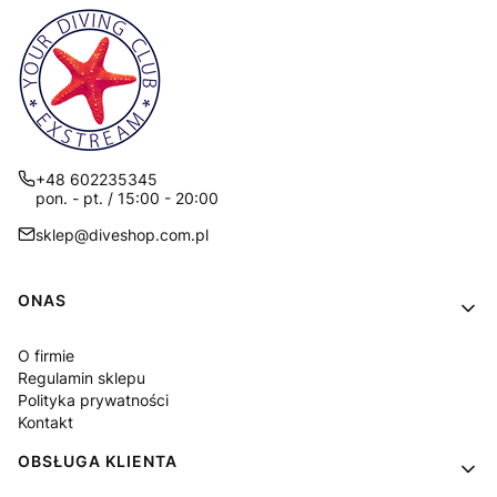
+48 602235345
pon. - pt. / 15:00 - 20:00
sklep@diveshop.com.pl
Linki w stopce
ONAS
O firmie
Regulamin sklepu
Polityka prywatności
Kontakt
OBSŁUGA KLIENTA