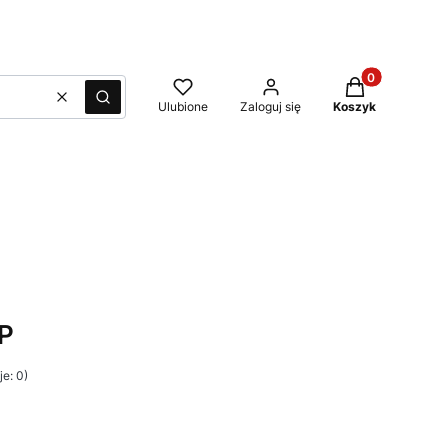
Produkty w kos
Wyczyść
Szukaj
Ulubione
Zaloguj się
Koszyk
FP
e: 0)