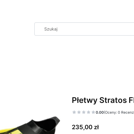
Płetwy Stratos 
0.00
(Oceny: 0 Recenzj
Cena
235,00 zł