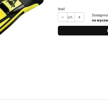
Ilość
Dostępno
szt.
na wycze