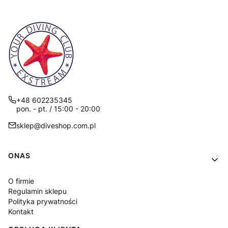
+48 602235345
pon. - pt. / 15:00 - 20:00
sklep@diveshop.com.pl
Linki w stopce
ONAS
O firmie
Regulamin sklepu
Polityka prywatności
Kontakt