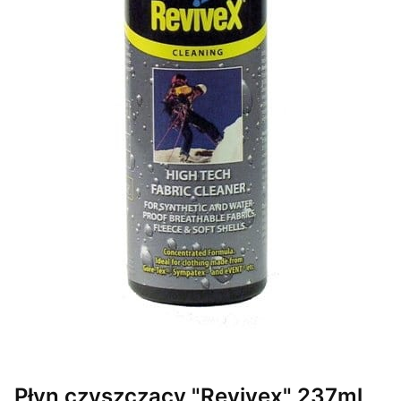
Płyn czyszczący "Revivex" 237ml