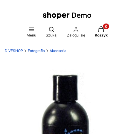
Produkty w koszy
Otwórz wyszukiwarkę
Menu
Szukaj
Zaloguj się
Koszyk
DIVESHOP
Fotografia
Akcesoria