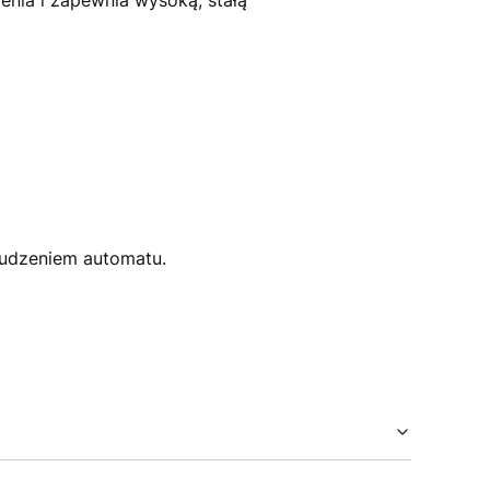
enia i zapewnia wysoką, stałą
udzeniem automatu.