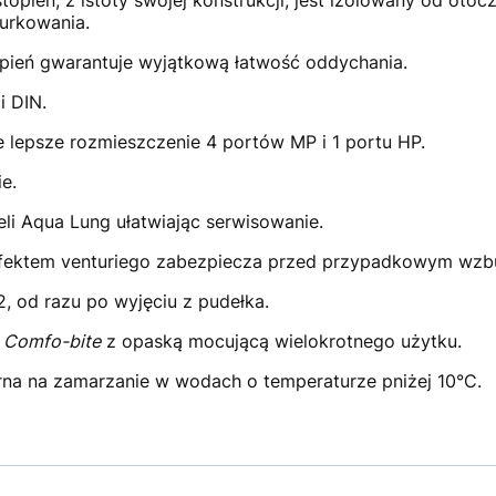
ień, z istoty swojej konstrukcji, jest izolowany od otocz
urkowania.
pień gwarantuje wyjątkową łatwość oddychania.
i DIN.
je lepsze rozmieszczenie 4 portów MP i 1 portu HP.
e.
li Aqua Lung ułatwiając serwisowanie.
efektem venturiego zabezpiecza przed przypadkowym wzb
, od razu po wyjęciu z pudełka.
k
Comfo-bite
z opaską mocującą wielokrotnego użytku.
a na zamarzanie w wodach o temperaturze pniżej 10°C.