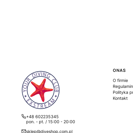
Linki
ONAS
O firmie
Regulamin
Polityka p
Kontakt
+48 602235345
pon. - pt. / 15:00 - 20:00
sklep@diveshop.com.pl