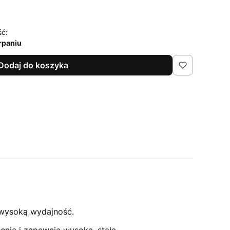
ść:
rpaniu
Dodaj do koszyka
 wysoką wydajność.