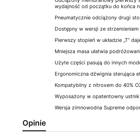
Odciążony membranowy pierwszy stop
wydajność od początku do końca n
Pneumatycznie odciążony drugi sto
Dostępny w wersji ze strzemieniem 
Pierwszy stopień w układzie „T” da
Mniejsza masa ułatwia podróżowani
Użyte części pasują do innych mode
Ergonomiczna dźwignia sterująca 
Kompatybilny z nitroxem do 40% O2
Wyposażony w opatentowny ustni
Wersja zimnowodna Supreme odporn
Opinie