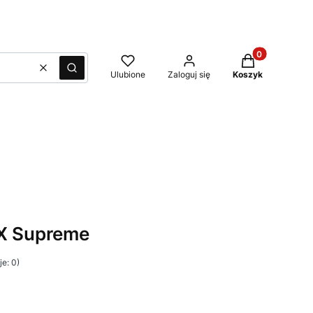
Produkty w kos
Wyczyść
Szukaj
Ulubione
Zaloguj się
Koszyk
LX Supreme
e: 0)