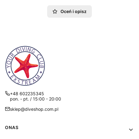
Oceń i opisz
+48 602235345
pon. - pt. / 15:00 - 20:00
sklep@diveshop.com.pl
Linki w stopce
ONAS