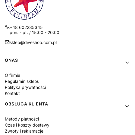
+48 602235345
pon. - pt. / 15:00 - 20:00
sklep@diveshop.com.pl
Linki w stopce
ONAS
O firmie
Regulamin sklepu
Polityka prywatności
Kontakt
OBSŁUGA KLIENTA
Metody płatności
Czas i koszty dostawy
Zwroty i reklamacje