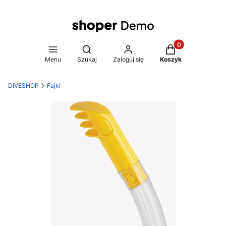
Produkty w koszy
Otwórz wyszukiwarkę
Menu
Szukaj
Zaloguj się
Koszyk
DIVESHOP
Fajki