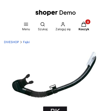
Produkty w koszy
Otwórz wyszukiwarkę
Menu
Szukaj
Zaloguj się
Koszyk
DIVESHOP
Fajki