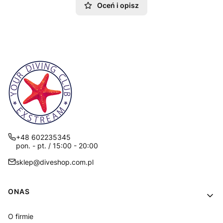
Oceń i opisz
+48 602235345
pon. - pt. / 15:00 - 20:00
sklep@diveshop.com.pl
Linki w stopce
ONAS
O firmie