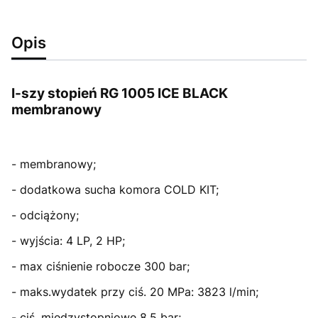
Opis
I-szy stopień RG 1005 ICE BLACK
membranowy
- membranowy;
- dodatkowa sucha komora COLD KIT;
- odciążony;
- wyjścia: 4 LP, 2 HP;
- max ciśnienie robocze 300 bar;
- maks.wydatek przy ciś. 20 MPa: 3823 l/min;
- ciś. międzystopniowe 8,5 bar;