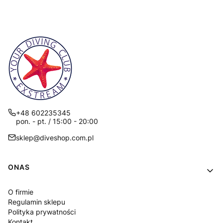
+48 602235345
pon. - pt. / 15:00 - 20:00
sklep@diveshop.com.pl
Linki w stopce
ONAS
O firmie
Regulamin sklepu
Polityka prywatności
Kontakt