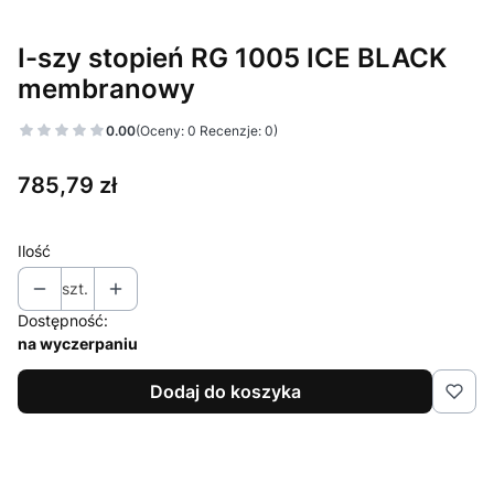
I-szy stopień RG 1005 ICE BLACK
membranowy
0.00
(Oceny: 0 Recenzje: 0)
Cena
785,79 zł
Ilość
szt.
Dostępność:
na wyczerpaniu
Dodaj do koszyka