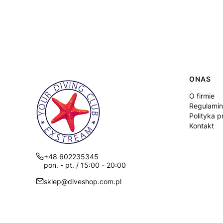
Linki
ONAS
O firmie
Regulamin
Polityka p
Kontakt
+48 602235345
pon. - pt. / 15:00 - 20:00
sklep@diveshop.com.pl