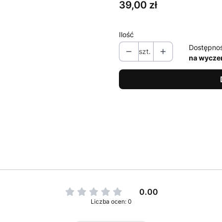
Cena
39,00 zł
Ilość
Dostępno
szt.
na wycze
0.00
Liczba ocen: 0