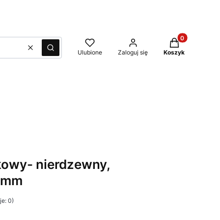
Produkty w kos
Wyczyść
Szukaj
Ulubione
Zaloguj się
Koszyk
kowy- nierdzewny,
0 mm
e: 0)