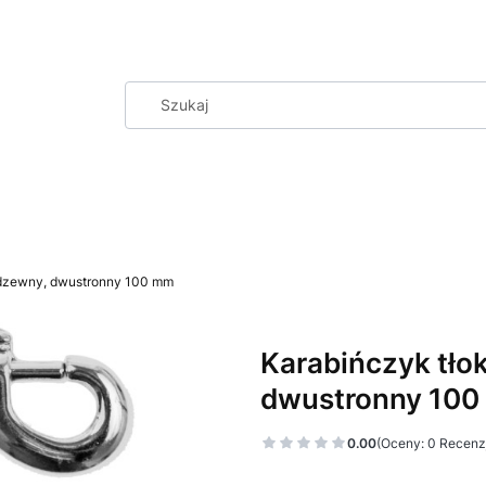
rdzewny, dwustronny 100 mm
Karabińczyk tło
dwustronny 10
0.00
(Oceny: 0 Recenzj