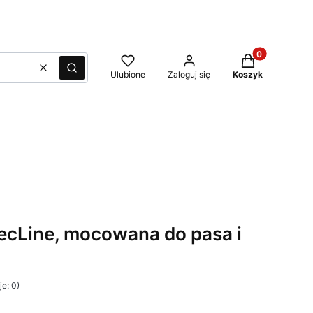
Produkty w kos
Wyczyść
Szukaj
Ulubione
Zaloguj się
Koszyk
ecLine, mocowana do pasa i
e: 0)