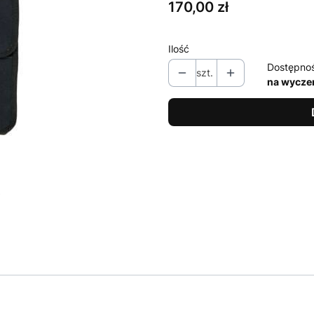
Cena
170,00 zł
Ilość
Dostępno
szt.
na wycze