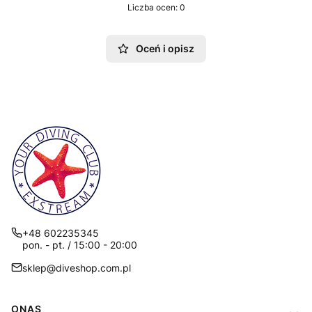
Liczba ocen: 0
Oceń i opisz
+48 602235345
pon. - pt. / 15:00 - 20:00
sklep@diveshop.com.pl
Linki w stopce
ONAS