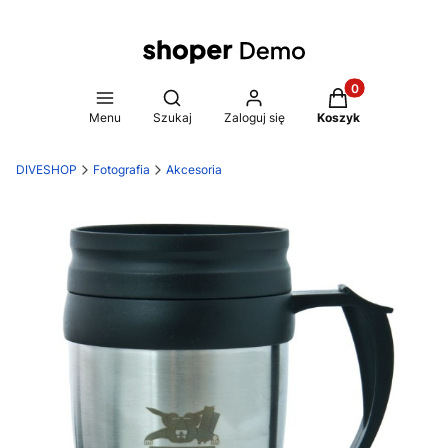
Produkty w koszy
Otwórz wyszukiwarkę
Menu
Szukaj
Zaloguj się
Koszyk
DIVESHOP
Fotografia
Akcesoria