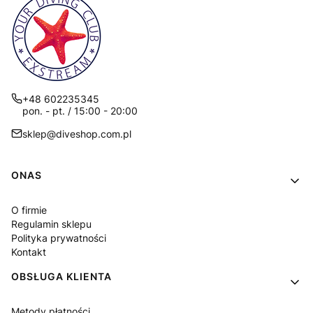
+48 602235345
pon. - pt. / 15:00 - 20:00
sklep@diveshop.com.pl
Linki w stopce
ONAS
O firmie
Regulamin sklepu
Polityka prywatności
Kontakt
OBSŁUGA KLIENTA
Metody płatności