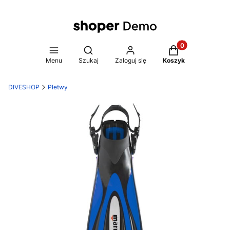
Produkty w koszy
Otwórz wyszukiwarkę
Menu
Szukaj
Zaloguj się
Koszyk
DIVESHOP
Płetwy