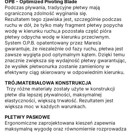
OPB - Optimized Pivoting Blade
Podczas pływania, tradycyjne płetwy mają
ograniczoną zdolność wyginania się.
Rezultatem tego zjawiska jest, szczególnie podczas
ruchu w dół, że tylko mały fragment płetwy popycha
wodę w kierunku ruchu,a pozostała część pióra
płetwy odpycha wodę w kierunku przeciwnym.
System O.P.B. opatentowany przez Mares’a
gwarantuje, że niezależnie od fazy ruchu, płetwa jest
zawsze wygięta pod optymalnym kątem. Dzięki temu
znacznie zwiększa się wydajność płetwy gwarantując,
że wysiłek płetwonurka zostanie zamieniony w
efektywny ciąg skierowany w odpowiednim kierunku.
TRÓJMATERIAŁOWA KONSTRUKCJA
Trzy różne materiały zostały użyte w konstrukcji
płetw dla lepszej pływalności, maksymalnej
elastyczności, większą trwałość. Rezultatem jest
większa moc w każdych warunkach.
PŁETWY PASKOWE
Ergonomiczne zaprojektowana kieszeń zapewnia
maksymalną wygodę oraz równomiernie rozprowadza