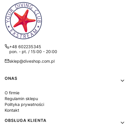
+48 602235345
pon. - pt. / 15:00 - 20:00
sklep@diveshop.com.pl
Linki w stopce
ONAS
O firmie
Regulamin sklepu
Polityka prywatności
Kontakt
OBSŁUGA KLIENTA