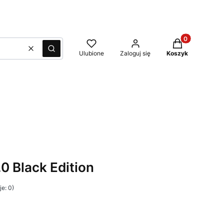
Produkty w kos
Wyczyść
Szukaj
Ulubione
Zaloguj się
Koszyk
0 Black Edition
e: 0)