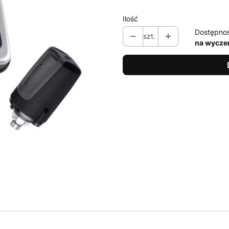
Ilość
Dostępno
szt.
na wycze