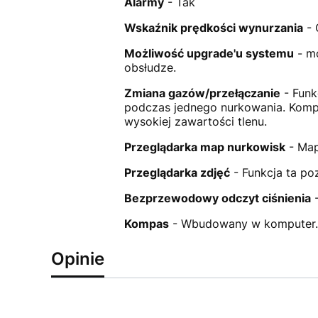
Alarmy
- Tak
Wskaźnik prędkości wynurzania
- 
Możliwość upgrade'u systemu
- mo
obsłudze.
Zmiana gazów/przełączanie
- Funk
podczas jednego nurkowania. Komput
wysokiej zawartości tlenu.
Przeglądarka map nurkowisk
- Map
Przeglądarka zdjęć
- Funkcja ta po
Bezprzewodowy odczyt ciśnienia
-
Kompas
- Wbudowany w kompute
Opinie