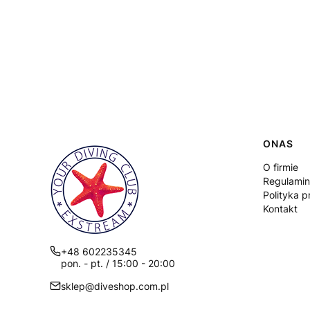
Linki
ONAS
O firmie
Regulamin
Polityka p
Kontakt
+48 602235345
pon. - pt. / 15:00 - 20:00
sklep@diveshop.com.pl