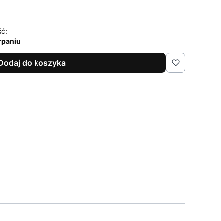
ść:
rpaniu
Dodaj do koszyka