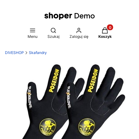
Produkty w koszy
Otwórz wyszukiwarkę
Menu
Szukaj
Zaloguj się
Koszyk
DIVESHOP
Skafandry