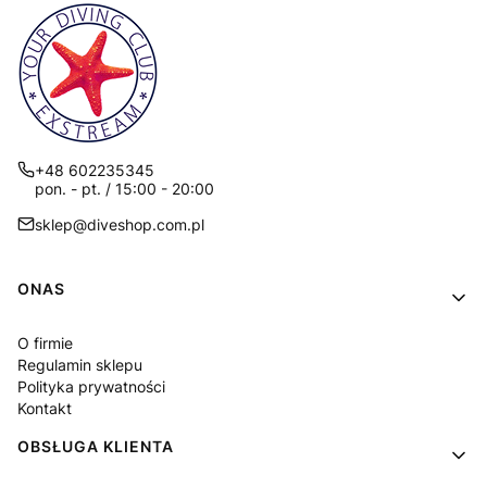
+48 602235345
pon. - pt. / 15:00 - 20:00
sklep@diveshop.com.pl
Linki w stopce
ONAS
O firmie
Regulamin sklepu
Polityka prywatności
Kontakt
OBSŁUGA KLIENTA