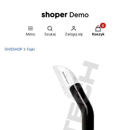
Produkty w koszy
Otwórz wyszukiwarkę
Menu
Szukaj
Zaloguj się
Koszyk
DIVESHOP
Fajki