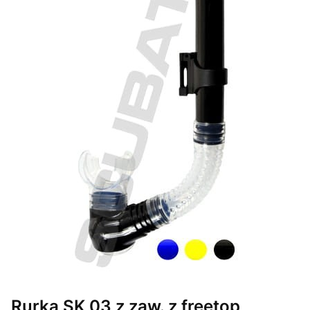
Rurka SK 03 z zaw. z freetop