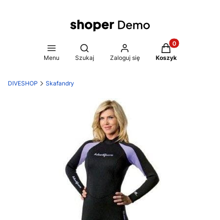
Produkty w koszy
Otwórz wyszukiwarkę
Menu
Szukaj
Zaloguj się
Koszyk
DIVESHOP
Skafandry