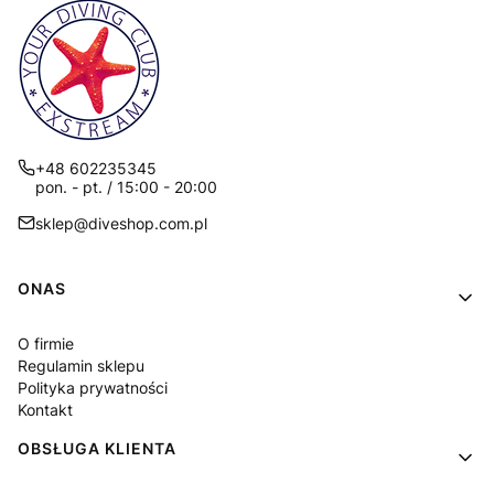
+48 602235345
pon. - pt. / 15:00 - 20:00
sklep@diveshop.com.pl
Linki w stopce
ONAS
O firmie
Regulamin sklepu
Polityka prywatności
Kontakt
OBSŁUGA KLIENTA