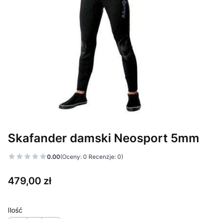
Skafander damski Neosport 5mm
0.00
(Oceny: 0 Recenzje: 0)
Cena
479,00 zł
Ilość