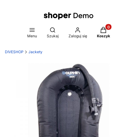
Produkty w koszy
Otwórz wyszukiwarkę
Menu
Szukaj
Zaloguj się
Koszyk
DIVESHOP
Jackety