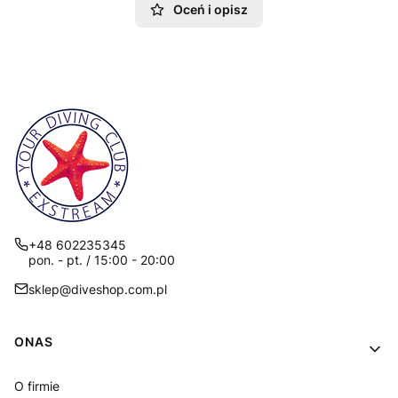
Oceń i opisz
+48 602235345
pon. - pt. / 15:00 - 20:00
sklep@diveshop.com.pl
Linki w stopce
ONAS
O firmie