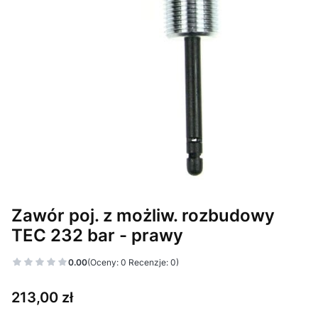
Zawór poj. z możliw. rozbudowy
TEC 232 bar - prawy
0.00
(Oceny: 0 Recenzje: 0)
Cena
213,00 zł