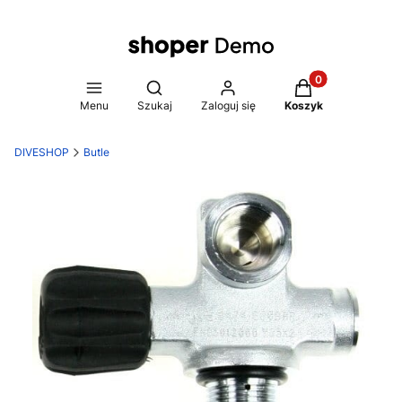
Produkty w koszy
Otwórz wyszukiwarkę
Menu
Szukaj
Zaloguj się
Koszyk
DIVESHOP
Butle