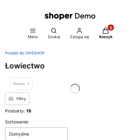
Produkty w koszy
Otwórz wyszukiwarkę
Menu
Szukaj
Zaloguj się
Koszyk
Przejdź do:
DIVESHOP
Łowiectwo
Kusze
1
Filtry
Produkty:
16
Lista produktów
Sortowanie:
Domyślne