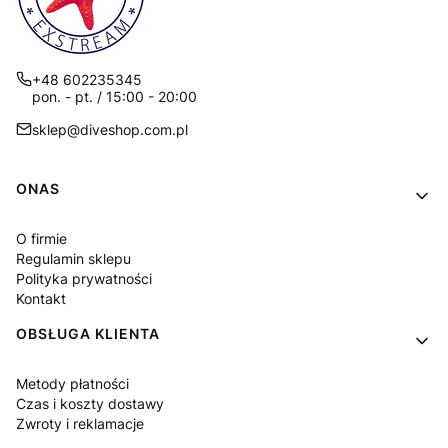
+48 602235345
pon. - pt. / 15:00 - 20:00
sklep@diveshop.com.pl
Linki w stopce
ONAS
O firmie
Regulamin sklepu
Polityka prywatności
Kontakt
OBSŁUGA KLIENTA
Metody płatności
Czas i koszty dostawy
Zwroty i reklamacje