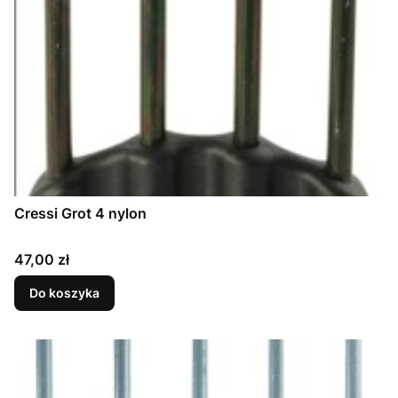
Cressi Grot 4 nylon
Cena
47,00 zł
Do koszyka