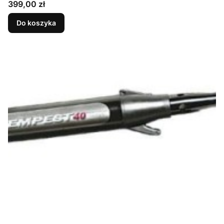
Cena
399,00 zł
Do koszyka