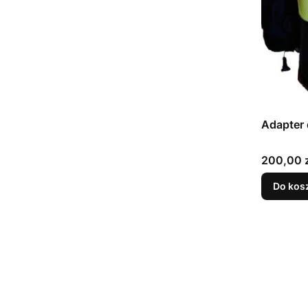
Adapter
Cena
200,00 z
Do kos