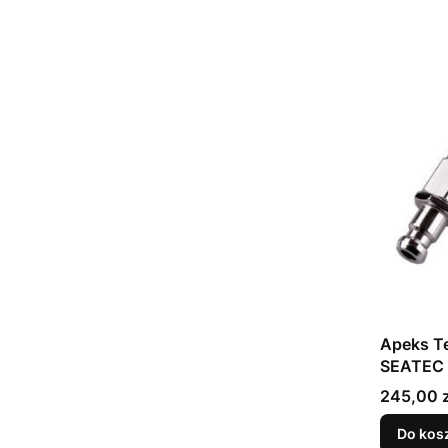
Apeks Te
SEATEC
Cena
245,00 z
Do kos