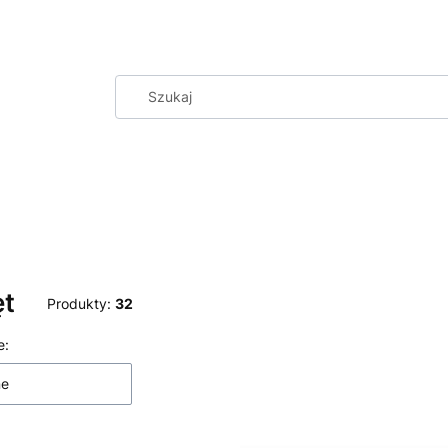
ęt
Produkty:
32
 produktów
e:
ne