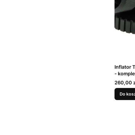
Inflato
- komple
Cena
260,00 z
Do kos