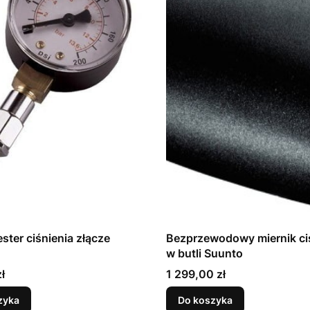
ster ciśnienia złącze
Bezprzewodowy miernik ci
w butli Suunto
Cena
ł
1 299,00 zł
zyka
Do koszyka