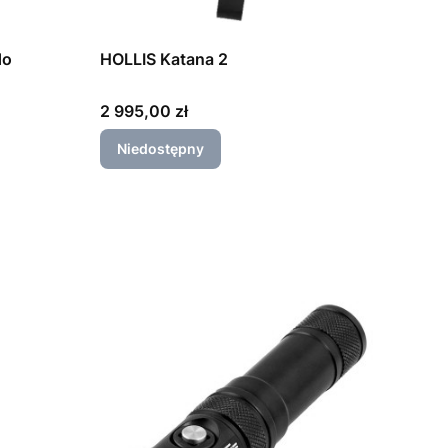
do
HOLLIS Katana 2
Cena
2 995,00 zł
Niedostępny