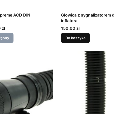
preme ACD DIN
Głowica z sygnalizatorem 
inflatora
Cena
 zł
150,00 zł
tępny
Do koszyka