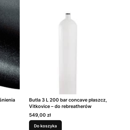
śnienia
Butla 3 L 200 bar concave płaszcz,
Vitkovice – do rebreatherów
Cena
549,00 zł
Do koszyka