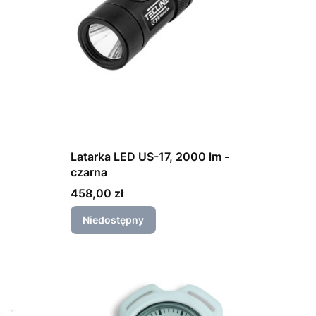
Latarka LED US-17, 2000 lm -
czarna
Cena
458,00 zł
Niedostępny