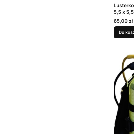
Lusterk
5,5 x 5,
Cena
65,00 zł
Do kos