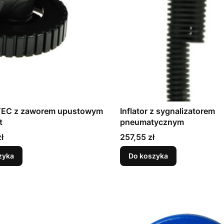
r TEC z zaworem upustowym
Inflator z sygnalizatorem
t
pneumatycznym
Cena
ł
257,55 zł
zyka
Do koszyka