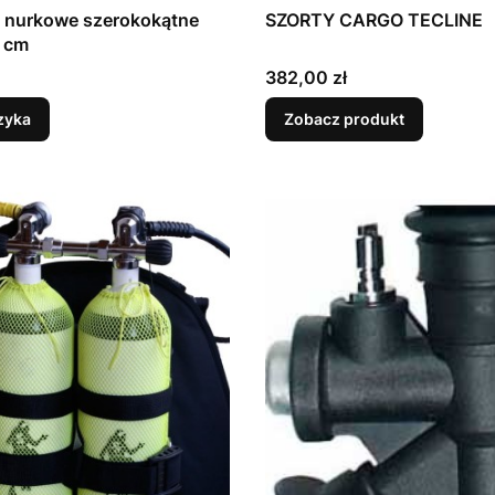
o nurkowe szerokokątne
SZORTY CARGO TECLINE
5 cm
Cena
382,00 zł
zyka
Zobacz produkt