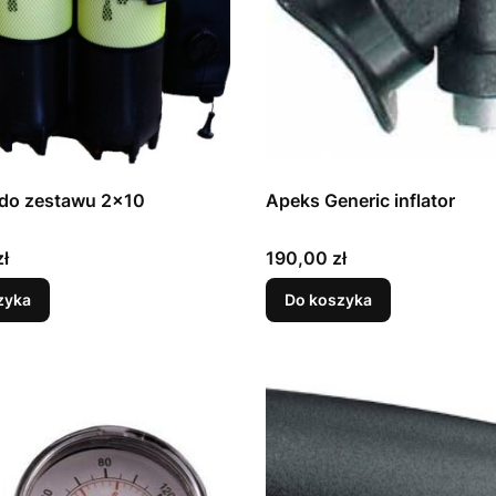
 do zestawu 2x10
Apeks Generic inflator
Cena
ł
190,00 zł
zyka
Do koszyka