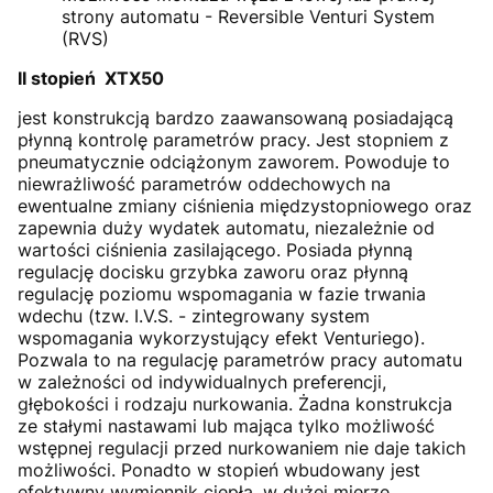
strony automatu - Reversible Venturi System
(RVS)
II stopień XTX50
jest konstrukcją bardzo zaawansowaną posiadającą
płynną kontrolę parametrów pracy. Jest stopniem z
pneumatycznie odciążonym zaworem. Powoduje to
niewrażliwość parametrów oddechowych na
ewentualne zmiany ciśnienia międzystopniowego oraz
zapewnia duży wydatek automatu, niezależnie od
wartości ciśnienia zasilającego. Posiada płynną
regulację docisku grzybka zaworu oraz płynną
regulację poziomu wspomagania w fazie trwania
wdechu (tzw. I.V.S. - zintegrowany system
wspomagania wykorzystujący efekt Venturiego).
Pozwala to na regulację parametrów pracy automatu
w zależności od indywidualnych preferencji,
głębokości i rodzaju nurkowania. Żadna konstrukcja
ze stałymi nastawami lub mająca tylko możliwość
wstępnej regulacji przed nurkowaniem nie daje takich
możliwości. Ponadto w stopień wbudowany jest
efektywny wymiennik ciepła, w dużej mierze