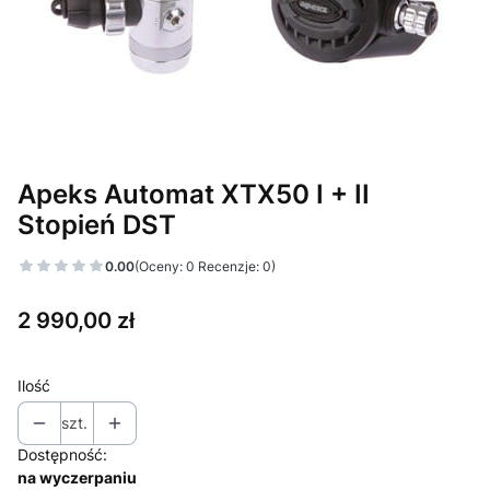
Apeks Automat XTX50 I + II
Stopień DST
0.00
(Oceny: 0 Recenzje: 0)
Cena
2 990,00 zł
Ilość
szt.
Dostępność:
na wyczerpaniu